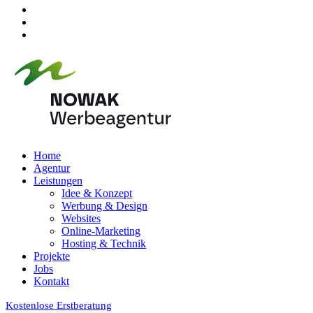
Home
Agentur
Leistungen
Idee & Konzept
Werbung & Design
Websites
Online-Marketing
Hosting & Technik
Projekte
Jobs
Kontakt
Kostenlose Erstberatung