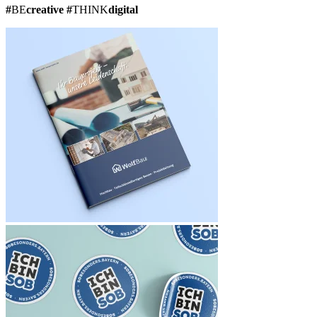
#
BE
creative
#
THINK
digital